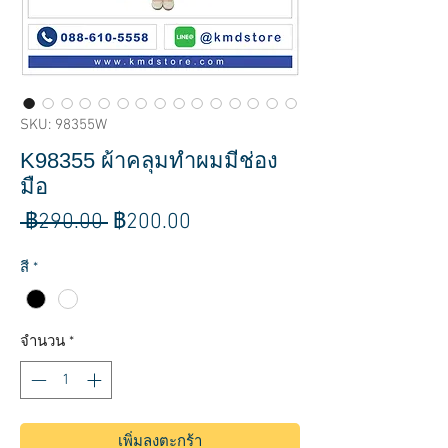
SKU: 98355W
K98355 ผ้าคลุมทำผมมีช่อง
มือ
ราคา
ราคา
 ฿290.00 
฿200.00
ปกติ
ขาย
สี
*
ลด
จำนวน
*
เพิ่มลงตะกร้า