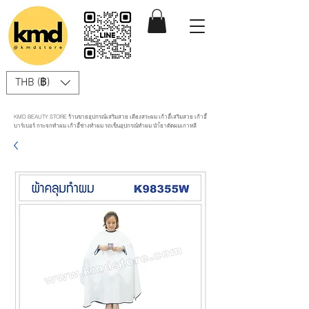
THB (฿)
KMD BEAUTY STORE ร้านขายอุปกรณ์เสริมสวย เตียงสระผม เก้าอี้เสริมสวย เก้าอี้
บาร์เบอร์ กระจกทำผม เก้าอี้ช่างทำผม รถเข็นอุปกรณ์ทำผม นำ้ยาดัดผมเกาหลี