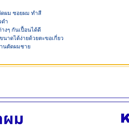
ตัดผม ซอยผม ทำสี
วดำ
งๆ กันเปื้อนได้ดี
ขนาดได้ง่ายด้วยตะขอเกี่ยว
ร้านตัดผมชาย