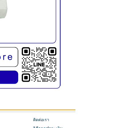
KMD1019E เก้าอี้สระผม พับขาได้
ติดต่อเรา