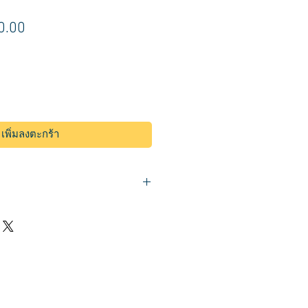
า
ราคา
0.00
ขาย
ลด
เพิ่มลงตะกร้า