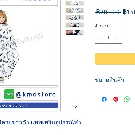
ราค
 ฿200.00 
฿14
ปกติ
จำนวน
*
ขนาดสินค้า
ขนาด
กว้าง 114 ซม.
ยาว 141 ซม.
 มีลายขาวดำ แพทเทรินอุปกรณ์ทำ