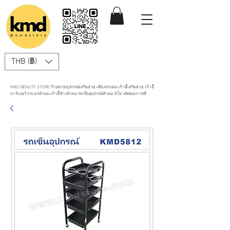
THB (฿)
KMD BEAUTY STORE ร้านขายอุปกรณ์เสริมสวย เตียงสระผม เก้าอี้เสริมสวย เก้าอี้
บาร์เบอร์ กระจกทำผม เก้าอี้ช่างทำผม รถเข็นอุปกรณ์ทำผม นำ้ยาดัดผมเกาหลี