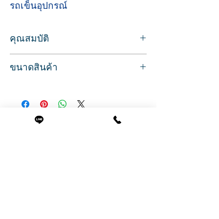
รถเข็นอุปกรณ์
คุณสมบัติ
สำหรับใช้เก็บอุปกรณ์ทำผมต่างๆ
ขนาดสินค้า
ราวจับเข็นเคลื่อนย้ายสะดวก คงทน
ลักษณะสินค้า ตัวโครงสแตนเลส ถาดวางมี 5
ขนาด
ชั้น
กว้าง 31 ซม.
เลื่อนเข้า-ออกได้ ถาดชั้นบนมีช่องวางถ้วยสี
ลึก 37 ซม.
ที่พักวางไดร์
สูง 87 ซม.
มีล้อลาก สำหรับเคลื่อนที่ สามารถเช็ด
สินค้าที่น่าสนใจ
ทำความสะอาดได้
รถเข็นอุปกรณ์