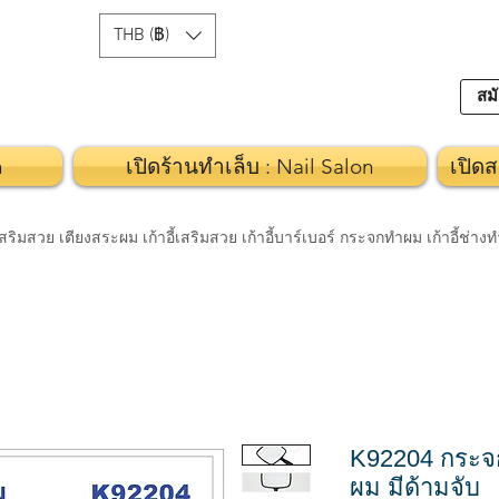
THB (฿)
สมั
n
เปิดร้านทำเล็บ : Nail Salon
เปิดส
วย เตียงสระผม เก้าอี้เสริมสวย เก้าอี้บาร์เบอร์ กระจกทำผม เก้าอี้ช่า
K92204 กระจก
ผม มีด้ามจับ