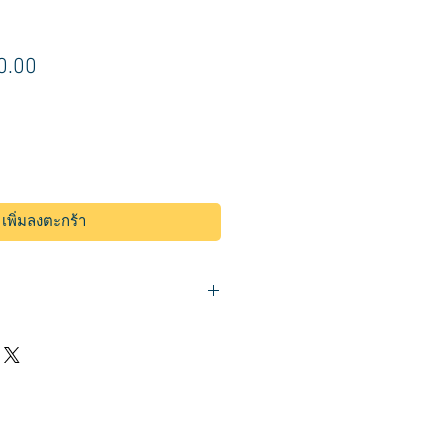
า
ราคา
0.00
ขาย
ลด
เพิ่มลงตะกร้า