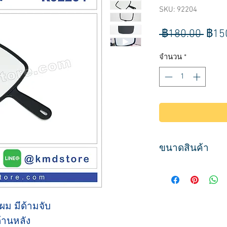
SKU: 92204
ราค
 ฿180.00 
฿15
ปกติ
จำนวน
*
ขนาดสินค้า
ขนาด
กว้าง 23 ซม.
ยาว 32 ซม.
ผม มีด้ามจับ
ด้านหลัง