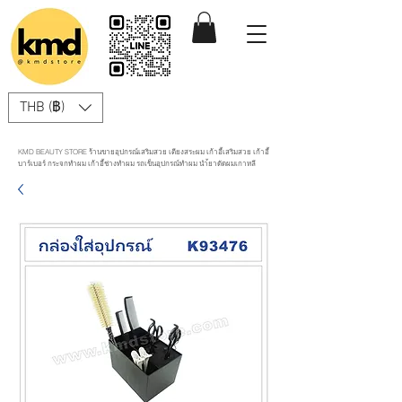
THB (฿)
KMD BEAUTY STORE ร้านขายอุปกรณ์เสริมสวย เตียงสระผม เก้าอี้เสริมสวย เก้าอี้
บาร์เบอร์ กระจกทำผม เก้าอี้ช่างทำผม รถเข็นอุปกรณ์ทำผม นำ้ยาดัดผมเกาหลี