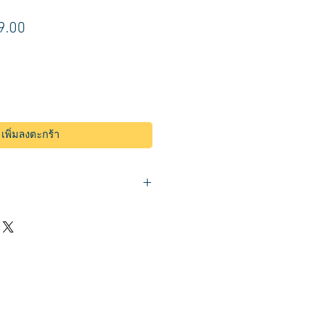
า
ราคา
9.00
ขาย
ลด
เพิ่มลงตะกร้า