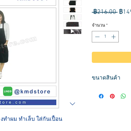
ราค
 ฿216.00 
฿14
ปกติ
จำนวน
*
ขนาดสินค้า
ขนาด
กว้าง 69-170 ซม.
ยาว 92 ซม.
่างทำผม ทำเล็บ ใส่กันเปื้อน