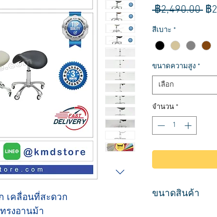
รา
 ฿2,490.00 
฿2
ปก
สีเบาะ
*
ขนาดความสูง
*
เลือก
จำนวน
*
ขนาดสินค้า
ฉก เคลื่อนที่สะดวก
ก ทรงอานม้า
เบาะที่นั่งขนาดเส้นผ