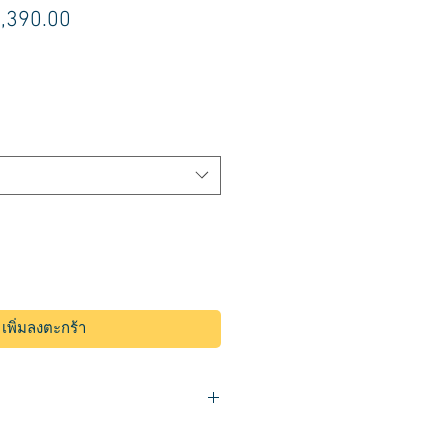
คา
ราคา
,390.00
ติ
ขาย
ลด
เพิ่มลงตะกร้า
่านศูนย์กลาง 42 ซม.