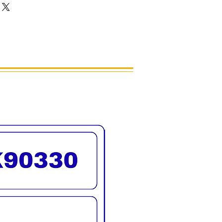
ี 4 ขนาด
S
M
L
XL
ระดับ
ระดับ
ระดับ
ฐาน
ต่ำ
กลาง
สูง
บาร์
30
40
50
60
ซม
ซม
ซม
ซม
40
50
60
80
ซม
ซม
ซม
ซม