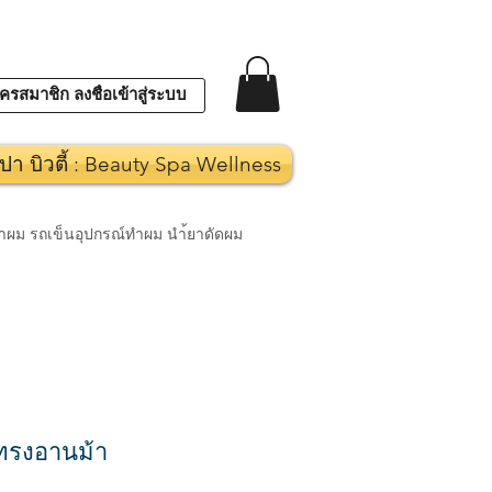
ครสมาชิก ลงชื่อเข้าสู่ระบบ
ปา บิวตี้ : Beauty Spa Wellness
งทำผม รถเข็นอุปกรณ์ทำผม นำ้ยาดัดผม
้ทรงอานม้า