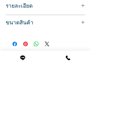
รายละเอียด
หมอนรองศรีษะ ขณะนอนสระผม
ขนาดสินค้า
สำหรับใส่อ่างสระผมแบบเซรามิก
วัสดุทำจากยางซิลิโคนแบบหนา
ขนาดสินค้า
ช่วยให้นอนสบายมากขึ้น ลดการกดทับ
หมอนรองศรีษะ 17.5 ซม.
ทนน้ำได้ ใช้ได้นาน ไม่อับชื้น
ลึก 11 ซม.
สูง 11.5 ซม.
สินค้าที่น่าสนใจ
(หมอนครอบด้านใน 12.8 ซม. ลึก 7 ซม.)