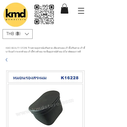
THB (฿)
KMD BEAUTY STORE ร้านขายอุปกรณ์เสริมสวย เตียงสระผม เก้าอี้เสริมสวย เก้าอี้
บาร์เบอร์ กระจกทำผม เก้าอี้ช่างทำผม รถเข็นอุปกรณ์ทำผม นำ้ยาดัดผมเกาหลี