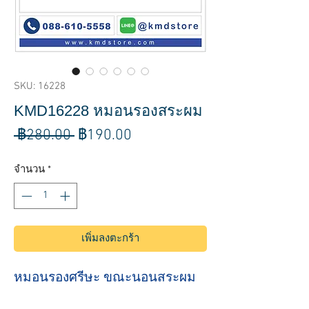
SKU: 16228
KMD16228 หมอนรองสระผม
ราคา
ราคา
 ฿280.00 
฿190.00
ปกติ
ขาย
จำนวน
*
ลด
เพิ่มลงตะกร้า
หมอนรองศรีษะ ขณะนอนสระผม