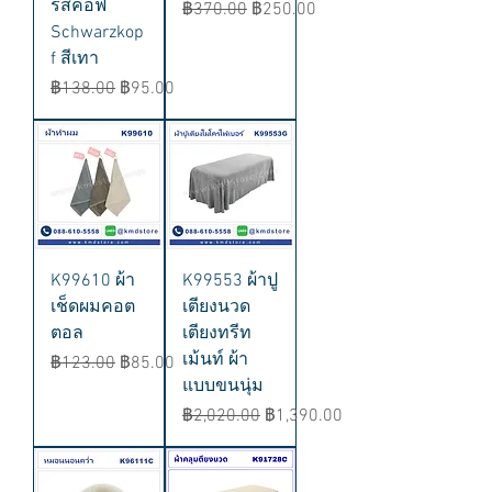
ร์สคอฟ
ราคาปกติ
ราคาขายลด
฿370.00
฿250.00
Schwarzkop
f สีเทา
ราคาปกติ
ราคาขายลด
฿138.00
฿95.00
K99610 ผ้า
K99553 ผ้าปู
เช็ดผมคอต
เตียงนวด
ตอล
เตียงทรีท
เม้นท์ ผ้า
ราคาปกติ
ราคาขายลด
฿123.00
฿85.00
แบบขนนุ่ม
ราคาปกติ
ราคาขายลด
฿2,020.00
฿1,390.00