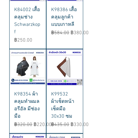
K84002 เสื้อ
K98386 เสื้อ
คลุมช่าง
คลุมลูกค้า
Schwarzkop
แบบเกาหลี
f
ราคาปกติ
ราคาขายลด
฿584.00
฿380.00
ราคา
฿250.00
K98354 ผ้า
K99532
คลุมทำผมล
ผ้าเช็ดหน้า
อรีอัล มีช่อง
เช็ดมือ
มือ
30x30 ซม
ราคาปกติ
ราคาขายลด
ราคาปกติ
ราคาขายลด
฿320.00
฿220.00
฿435.00
฿330.00