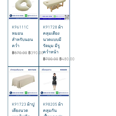
K96111C
K91728 ผ้า
หมอน
คลุมเตียง
สำหรับนอน
นวดแบบมี
คว่ำ
รัดมุม มีรู
คว่ำหน้า
ราคาปกติ
ราคาขายลด
฿570.00
฿390.00
ราคาปกติ
ราคาขายลด
฿700.00
฿480.00
K91723 ผ้าปู
K98205 ผ้า
เตียงนวด
คลุมกัน