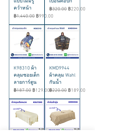
แบบไม่มีรู
เปื้อนคอปก
คว่ำหน้า
ราคาปกติ
ราคาขายลด
฿320.00
฿220.00
ราคาปกติ
ราคาขายลด
฿1,440.00
฿990.00
K98310 ผ้า
KMD9944
คลุมซอยเด็ก
ผ้าคลุม Wahl
ลายการ์ตูน
กันน้ำ
ราคาปกติ
ราคาขายลด
ราคาปกติ
ราคาขายลด
฿187.00
฿129.00
฿220.00
฿189.00