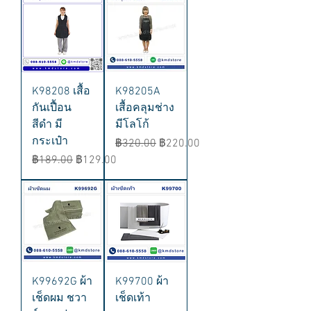
K98208 เสื้อ
K98205A
กันเปื้อน
เสื้อคลุมช่าง
สีดำ มี
มีโลโก้
กระเป๋า
ราคาปกติ
ราคาขายลด
฿320.00
฿220.00
ราคาปกติ
ราคาขายลด
฿189.00
฿129.00
K99692G ผ้า
K99700 ผ้า
เช็ดผม ชวา
เช็ดเท้า