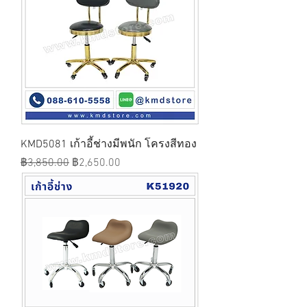
KMD5081 เก้าอี้ช่างมีพนัก โครงสีทอง
ราคาปกติ
ราคาขายลด
฿3,850.00
฿2,650.00