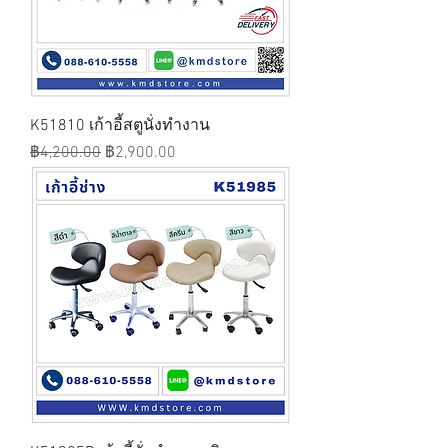
K51810 เก้าอี้สตูนั่งทำงาน
ราคาปกติ
ราคาขายลด
฿4,200.00
฿2,900.00