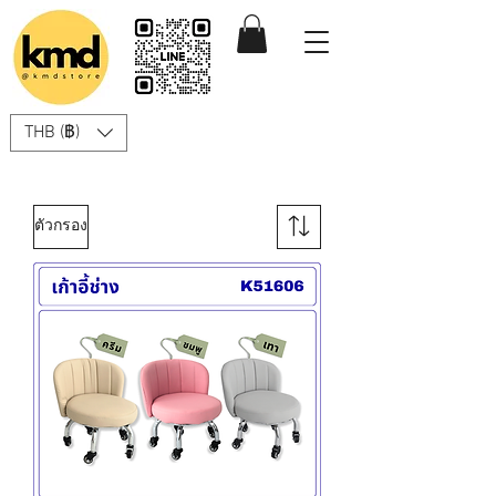
THB (฿)
ตัวกรอง