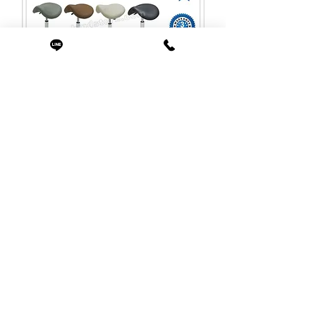
K51816 เก้าอี้ทรงอานม้า
ราคาปกติ
ราคาขายลด
฿2,490.00
฿2,390.00