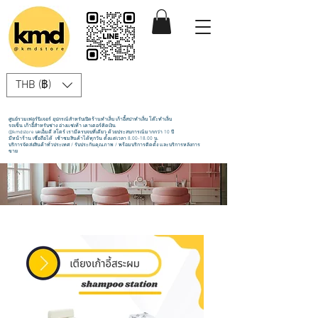
THB (฿)
ศูนย์รวมเฟอร์นิเจอร์ อุปกรณ์สำหรับเปิดร้านทำเล็บ เก้าอี้สปาทำเล็บ โต๊ะทำเล็บ
รถเข็น เก้าอี้สำหรับช่าง อ่างแช่เท้า เคาเตอร์คิดเงิน
@kmdstore เคเอ็มดี สโตร์ เรามีครบจบที่เดียว ด้วยประสบการณ์มากกว่า 10 ปี
มีหน้าร้าน เชื่อถือได้ เช้าชมสินค้าได้ทุกวัน ตั้งแต่เวลา
8.00-18.00
น.
บริการจัดส่งสินค้าทั่วประเทศ / รับประกันคุณภาพ / พร้อมบริการติดตั้ง และบริการหลังการ
ขาย