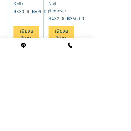
KMD
Nail
Remover
ราคาปกติ
ราคาขายลด
฿830.00
฿690.00
ราคาปกติ
ราคาขายลด
฿432.00
฿360.00
เพิ่มลง
เพิ่มลง
ในรถ
ในรถ
เข็น
เข็น
K75343
K75342
โลชั่นบำรุง
ผลิตภัณฑ์
ผิวมือและ
แช่มือเท้า Q
เท้า QTICA Q
Smart Spa
Smart Spa
Revitalizing