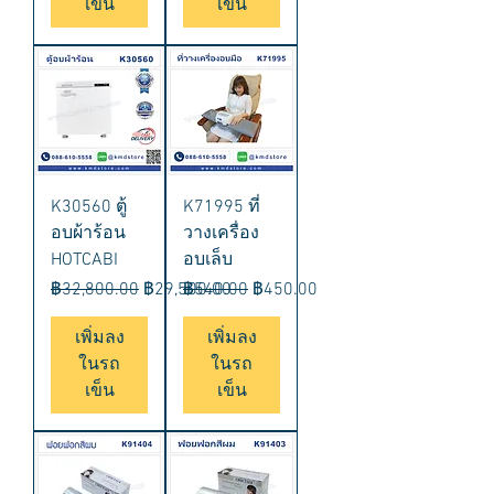
เข็น
เข็น
K30560 ตู้
K71995 ที่
อบผ้าร้อน
วางเครื่อง
HOTCABI
อบเล็บ
ราคาปกติ
ราคาขายลด
ราคาปกติ
ราคาขายลด
฿32,800.00
฿29,500.00
฿540.00
฿450.00
เพิ่มลง
เพิ่มลง
ในรถ
ในรถ
เข็น
เข็น