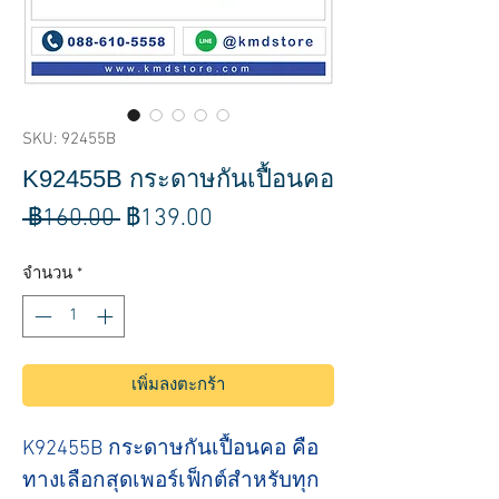
SKU: 92455B
K92455B กระดาษกันเปื้อนคอ
ราคา
ราคา
 ฿160.00 
฿139.00
ปกติ
ขาย
จำนวน
*
ลด
เพิ่มลงตะกร้า
K92455B กระดาษกันเปื้อนคอ คือ
ทางเลือกสุดเพอร์เฟ็กต์สำหรับทุก