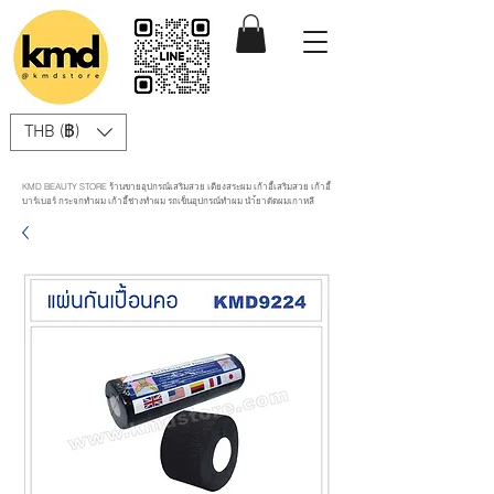
THB (฿)
KMD BEAUTY STORE ร้านขายอุปกรณ์เสริมสวย เตียงสระผม เก้าอี้เสริมสวย เก้าอี้
บาร์เบอร์ กระจกทำผม เก้าอี้ช่างทำผม รถเข็นอุปกรณ์ทำผม นำ้ยาดัดผมเกาหลี