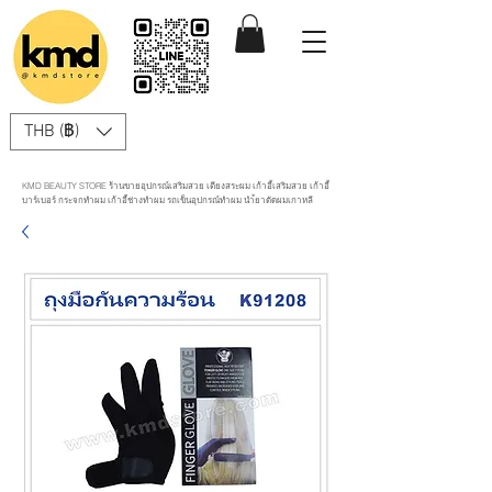
THB (฿)
KMD BEAUTY STORE ร้านขายอุปกรณ์เสริมสวย เตียงสระผม เก้าอี้เสริมสวย เก้าอี้
บาร์เบอร์ กระจกทำผม เก้าอี้ช่างทำผม รถเข็นอุปกรณ์ทำผม นำ้ยาดัดผมเกาหลี