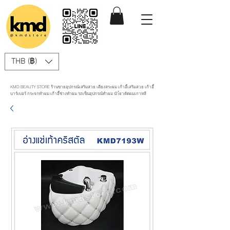
THB (฿)
KMD BEAUTY STORE ร้านขายอุปกรณ์เสริมสวย เตียงสระผม เก้าอี้เสริมสวย เก้าอี้
บาร์เบอร์ กระจกทำผม เก้าอี้ช่างทำผม รถเข็นอุปกรณ์ทำผม นำ้ยาดัดผมเกาหลี