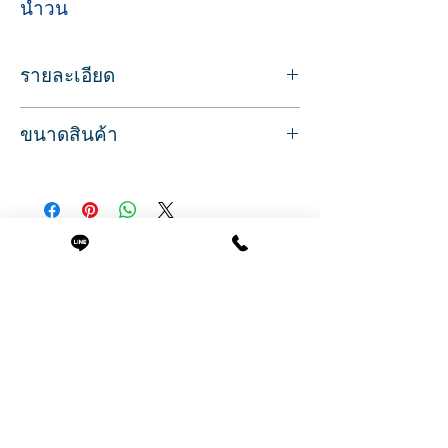
น้ำวน
รายละเอียด
อ่างสปาเท้า สำหรับแช่เท้า ระบบน้ำวน
ขนาดสินค้า
วัสดุทำจากไฟเบอร์กลาส สีขาว
แต่งรอบอ่างด้วยคริสตัล พร้อมที่วางเท้าสีดำ
ขนาด
มีระบบจากุซซี่ น้ำวน เพื่อผ่อนคลายเท้า
กว้าง 47 ซม.
ภายในอ่างมีแสง LED เมื่อเปิดใช้งาน
ลึก 63 ซม.
พร้อมฝักบัวแบบปรับได้ ด้ามสั้น สำหรับล้าง
สูง 35 ซม.
เท้า
สินค้าที่น่าสนใจ
ก๊อกน้ำผสม รองรับการติดตั้งเครื่องทำน้ำอุ่น
อ่างลึก 22.50 ซม.
หรือร้อน
รับประกัน 30 วัน