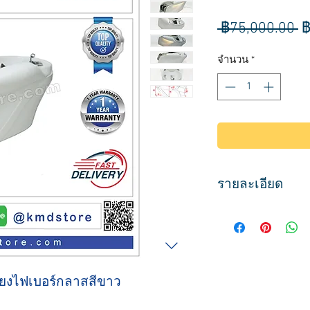
ร
 ฿75,000.00 
฿
ป
จำนวน
*
รายละเอียด
เตียงสระผมนวดได้ โ
ปรับนวดขณะนอนสระ
ขณะนวดส่วนขาจะยกข
อ่างเซรามิก พร้อมอ
รับประกัน มีบริการ
ียงไฟเบอร์กลาสสีขาว