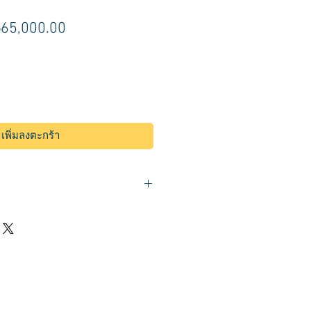
าคา
ราคา
65,000.00
กติ
ขาย
ลด
เพิ่มลงตะกร้า
ครงเตียงไฟเบอร์กลาสสีขาว
ผม ช่วยให้ผ่อนคลายมาก
ึ้นมาให้นอนราบ นวดทั้งตัว
ุปกรณ์ครบ สินค้าคุณภาพ
หลังการขายตลอดอายุการใช้งาน