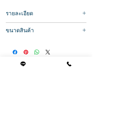
รายละเอียด
Sku/Article: 10454
ขนาดสินค้า
สี : น้ำตาล
เตียงสระผม มีไฟซ่อน LED รอบขอบเตียง
ที่นอนกว้าง 51 ซม.
อ่างเซรามิก แบบใหม่ สีขาว พร้อมอุปกรณ์
( รวมที่วางแขน 65 ซม. )
ฐานโปร่ง โล่ง ทำความสะอาดง่าย
ความสูงจากพื้นถึงขอบอ่าง 76 ซม.
ฐานวางอ่างสแตนเลส ดูแลบำรุงรักษาสะดวก
ความสูงจากพื้นถึงขอบเบาะ 65 ซม.
เบาะหนังอย่างดี แบบหนา 2 ชั้น นอนสบาย
สินค้าที่น่าสนใจ
ยาว 152 (190 รวมที่วางเท้า) ซม.
พร้อมที่วางเท้า แบบ 2 ระดับ ลากเข้าออกได้