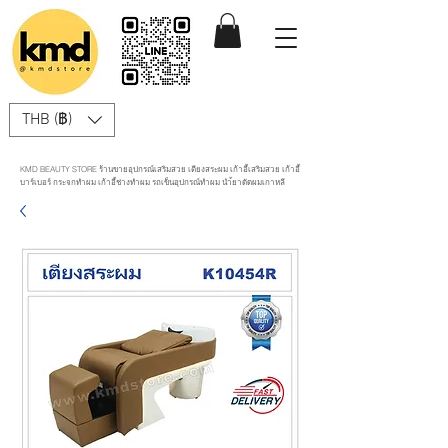
THB (฿)
KMD BEAUTY STORE ร้านขายอุปกรณ์เสริมสวย เตียงสระผม เก้าอี้เสริมสวย เก้าอี้
บาร์เบอร์ กระจกทำผม เก้าอี้ช่างทำผม รถเข็นอุปกรณ์ทำผม นำ้ยาดัดผมเกาหลี