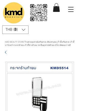
THB (฿)
KMD BEAUTY STORE ร้านขายอุปกรณ์เสริมสวย เตียงสระผม เก้าอี้เสริมสวย เก้าอี้
บาร์เบอร์ กระจกทำผม เก้าอี้ช่างทำผม รถเข็นอุปกรณ์ทำผม นำ้ยาดัดผมเกาหลี