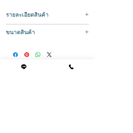
รายละเอียดสินค้า
กระจกทำผม สำหรับส่องทำผม แต่งหน้า
ขนาดสินค้า
โครงกระจกสแตนเลส แบบตั้งพื้น สวยทัน
สมัย
ขนาด
ลิ้นชักสามารถเลือกวางข้างซ้ายหรือขวาได้
กว้าง 69 ซม.
หน้ากระจกมีที่สำหรับวางของ เช่นกระเป๋า
สูง 200 ซม.
ลูกค้า แก้วน้ำ
ลึก 10 ซม.
มาพร้อมตู้ลิ้นชักในตัว ลิ้นชัก 2 ชั้น 1 บาน
สินค้าที่น่าสนใจ
ชั้นวางข้างกระจก
เปิด มีกุญแจล็อค
ชั้นวางกว้าง 32 ซม .
ชั้นวางลึก 34 ซม.
ชั้นวางสูง 83 ซม.