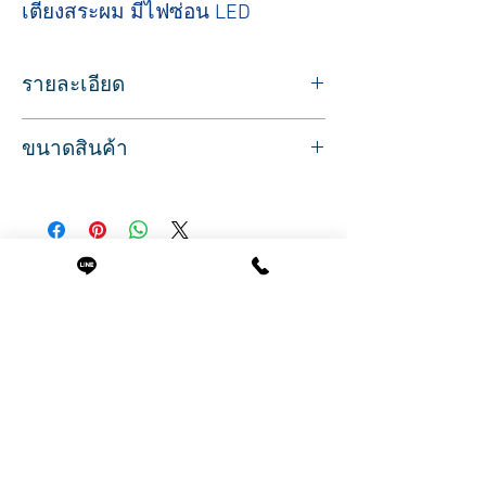
เตียงสระผม มีไฟซ่อน LED
รายละเอียด
Sku/Article: 10454
ขนาดสินค้า
สี : สีเทาดำ
เตียงสระผม มีไฟซ่อน LED รอบขอบเตียง
ที่นอนกว้าง 51 ซม.
ฐานโปร่ง โล่ง ทำความสะอาดง่าย
( รวมที่วางแขน 65 ซม. )
ฐานวางอ่างสแตนเลส ดูแลบำรุงรักษาสะดวก
ความสูงจากพื้นถึงขอบอ่าง 76 ซม.
อ่างเซรามิก แบบใหม่ สีขาว พร้อมอุปกรณ์
ความสูงจากพื้นถึงขอบเบาะ 65 ซม.
เบาะหนังอย่างดี แบบหนา 2 ชั้น นอนสบาย
สินค้าที่น่าสนใจ
ยาว 152 (190 รวมที่วางเท้า) ซม.
พร้อมที่วางเท้า แบบ 2 ระดับ ลากเข้าออกได้