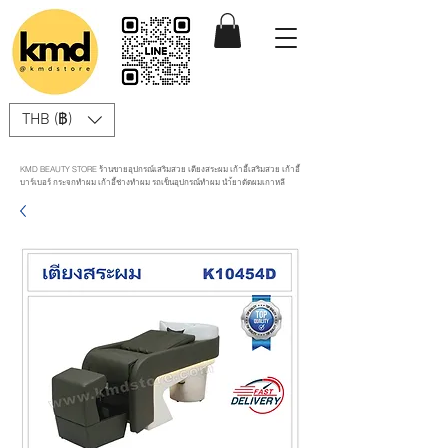
THB (฿)
KMD BEAUTY STORE ร้านขายอุปกรณ์เสริมสวย เตียงสระผม เก้าอี้เสริมสวย เก้าอี้
บาร์เบอร์ กระจกทำผม เก้าอี้ช่างทำผม รถเข็นอุปกรณ์ทำผม นำ้ยาดัดผมเกาหลี