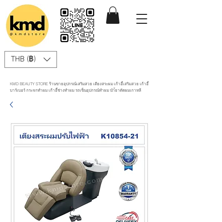
THB (฿)
KMD BEAUTY STORE ร้านขายอุปกรณ์เสริมสวย เตียงสระผม เก้าอี้เสริมสวย เก้าอี้
บาร์เบอร์ กระจกทำผม เก้าอี้ช่างทำผม รถเข็นอุปกรณ์ทำผม นำ้ยาดัดผมเกาหลี