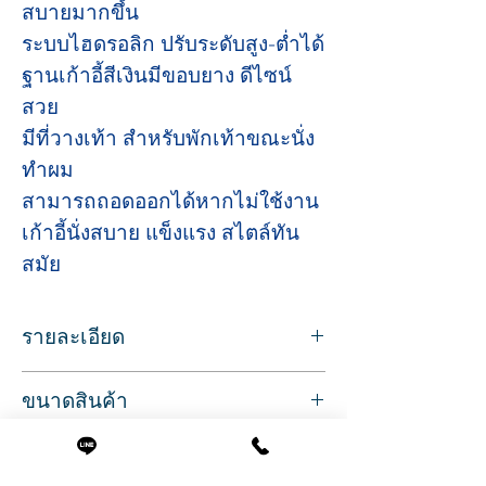
สบายมากขึ้น
ระบบไฮดรอลิก ปรับระดับสูง-ต่ำได้
ฐานเก้าอี้สีเงินมีขอบยาง ดีไซน์
สวย
มีที่วางเท้า สำหรับพักเท้าขณะนั่ง
ทำผม
สามารถถอดออกได้หากไม่ใช้งาน
เก้าอี้นั่งสบาย แข็งแรง สไตล์ทัน
สมัย
รายละเอียด
Sku/Article: 21812B
ขนาดสินค้า
เก้าอี้ซาลอน สำหรับนั่งทำผม ตัดผม
เบาะหนังสีดำ เลือกสีได้หลากหลาย
ที่นั่งกว้าง 47 ซม.
นั่งสบาย บุหนาแน่น คุณภาพอย่างดี
( รวมที่วางแขน 56 ซม. )
ฐานเก้าอี้แบบกลมแบน สแตนเลสสีเงิน