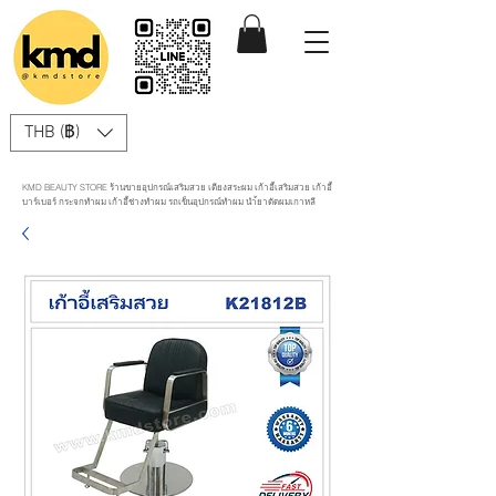
THB (฿)
KMD BEAUTY STORE ร้านขายอุปกรณ์เสริมสวย เตียงสระผม เก้าอี้เสริมสวย เก้าอี้
บาร์เบอร์ กระจกทำผม เก้าอี้ช่างทำผม รถเข็นอุปกรณ์ทำผม นำ้ยาดัดผมเกาหลี