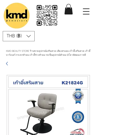
THB (฿)
KMD BEAUTY STORE ร้านขายอุปกรณ์เสริมสวย เตียงสระผม เก้าอี้เสริมสวย เก้าอี้
บาร์เบอร์ กระจกทำผม เก้าอี้ช่างทำผม รถเข็นอุปกรณ์ทำผม นำ้ยาดัดผมเกาหลี