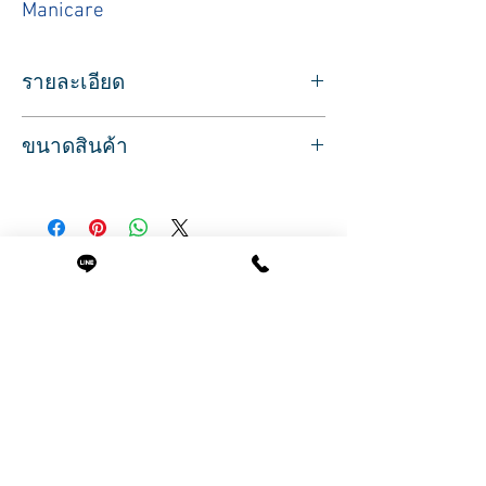
Manicare
รายละเอียด
สำหรับใช้เล็มขนจมูก หรือตัดตกแต่งขนคิ้ว
ขนาดสินค้า
ได้
ปลายกรรไกรโค้งมน เพื่อป้องกันการทิ่ม
ขนาด
โพรงจมูก
ด้ามจับ กว้าง 4.5 ซม.
ทำจากเเสตนเลสอย่างดี มีความคงทน
ยาว 9.5 ซม.
สินค้าที่น่าสนใจ