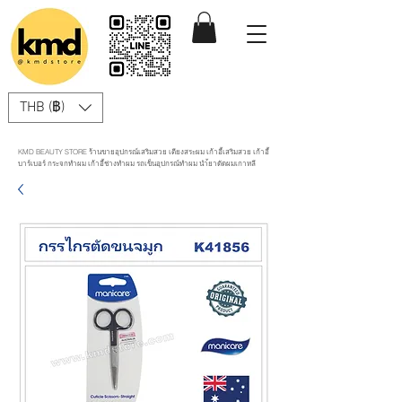
THB (฿)
KMD BEAUTY STORE ร้านขายอุปกรณ์เสริมสวย เตียงสระผม เก้าอี้เสริมสวย เก้าอี้
บาร์เบอร์ กระจกทำผม เก้าอี้ช่างทำผม รถเข็นอุปกรณ์ทำผม นำ้ยาดัดผมเกาหลี