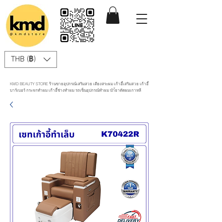
THB (฿)
KMD BEAUTY STORE ร้านขายอุปกรณ์เสริมสวย เตียงสระผม เก้าอี้เสริมสวย เก้าอี้
บาร์เบอร์ กระจกทำผม เก้าอี้ช่างทำผม รถเข็นอุปกรณ์ทำผม นำ้ยาดัดผมเกาหลี