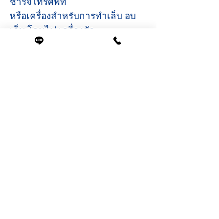
ชาร์จโทรศัพท์
หรือเครื่องสำหรับการทำเล็บ อบ
เล็บ โคมไฟ เครื่องสัก
รายละเอียด ฟังก์ชั่น
- เต้าปลั๊กไฟ 2 ข้าง
- ช่อง USB 2 ข้าง
- สวิทช์ เปิด/ปิด ไฟ LED
- ระบบทำน้ำวน(จากุชชี่)
- ปุ่มระบายน้ำอ่างแช่มือ
- ระบบปรับน้ำร้อนน้ำเย็น
- กระเป๋าด้านข้าง มีช่องเก็บ
อุปกรณ์ ประหยัดพื้นที่
บรรจุน้ำได้ 18 ลิตร