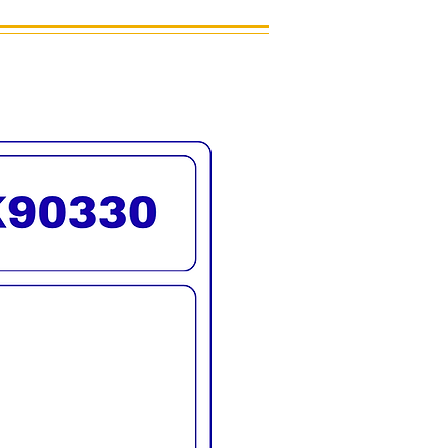
ักพิง 100 ซม.)
5 ซม.
0 องศา
 องศา
มือ
้นั่งสำหรับช่าง
เลือก 9 เฉดสี