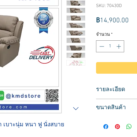
SKU: 70430D
รา
฿14,900.00
จำนวน
*
รายละเอียด
เก้าอี้นวดเท้า สีโอว
ขนาดสินค้า
เก้าอี้สาระพัดประโยช
สปาเท้า นอนต่อขนตา
ที่นั่งกว้าง 47 ซม.
ทรีทเม้นท์ทำเล็บมื
 เบาะนุ่ม หนา ฟู นั่งสบาย
( รวมที่วางแขน 93 ซม
บุฟองน้ำหนานั่งสบา
ความสูงจากพื้นถึงข
เบาะนุ่ม หนา ฟู นั่ง