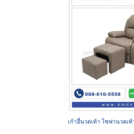
เก้าอี้นวดเท้า โซฟานวดเท้า