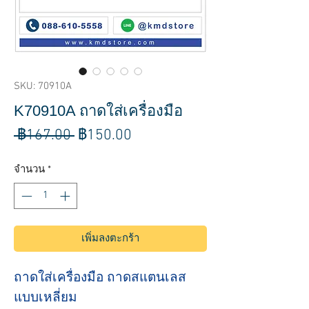
SKU: 70910A
K70910A ถาดใส่เครื่องมือ
ราคา
ราคา
 ฿167.00 
฿150.00
ปกติ
ขาย
จำนวน
*
ลด
เพิ่มลงตะกร้า
ถาดใส่เครื่องมือ ถาดสแตนเลส
แบบเหลี่ยม