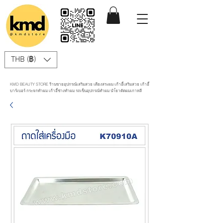
THB (฿)
KMD BEAUTY STORE ร้านขายอุปกรณ์เสริมสวย เตียงสระผม เก้าอี้เสริมสวย เก้าอี้
บาร์เบอร์ กระจกทำผม เก้าอี้ช่างทำผม รถเข็นอุปกรณ์ทำผม นำ้ยาดัดผมเกาหลี