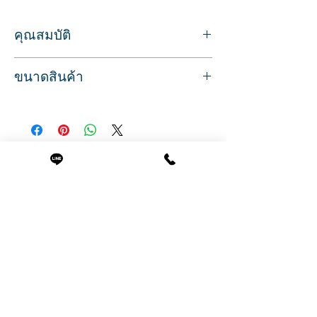
คุณสมบัติ
ถาดสแตนเลสแบบเหลี่ยม
ขนาดสินค้า
ถาดวางเครื่องมือช่าง
วางอุปกรณ์ทำเล็บ หรืออุปกรณ์มีคม
ขนาดกว้าง 21 ซม.
เช่น กรรไกรตัดหนัง ด้ามแซะเล็บ
ยาว 11 ซม.
กรรไกรตัดเล็บ หรืออุปกรณ์ทำเล็บต่างๆ
ลึก 1 ซม.
ทนความร้อน ทนทาน
น้ำหนัก 0.16
เช็ดล้างทำความสะอาดได้ง่าย
สินค้าที่น่าสนใจ