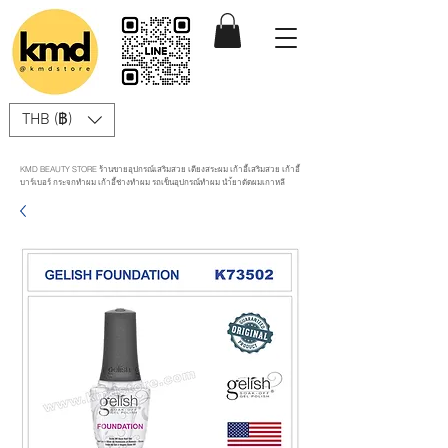
THB (฿)
KMD BEAUTY STORE ร้านขายอุปกรณ์เสริมสวย เตียงสระผม เก้าอี้เสริมสวย เก้าอี้
บาร์เบอร์ กระจกทำผม เก้าอี้ช่างทำผม รถเข็นอุปกรณ์ทำผม นำ้ยาดัดผมเกาหลี