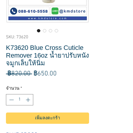
SKU: 73620
K73620 Blue Cross Cuticle
Remover 16oz น้ำยาปรับหนัง
จมูกเล็บให้นิ่ม
ราคา
ราคา
 ฿820.00 
฿650.00
ปกติ
ขาย
จำนวน
*
ลด
เพิ่มลงตะกร้า