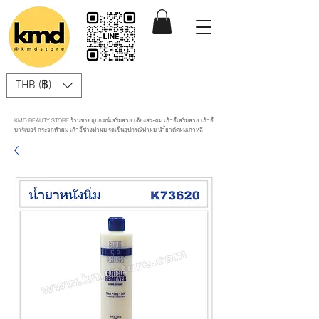
THB (฿)
KMD BEAUTY STORE ร้านขายอุปกรณ์เสริมสวย เตียงสระผม เก้าอี้เสริมสวย เก้าอี้
บาร์เบอร์ กระจกทำผม เก้าอี้ช่างทำผม รถเข็นอุปกรณ์ทำผม นำ้ยาดัดผมเกาหลี