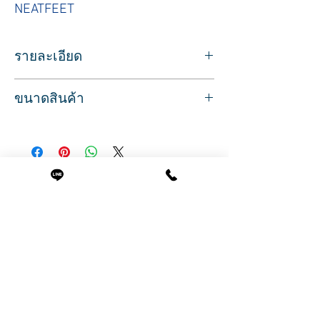
NEATFEET
รายละเอียด
กรรไกรตัดเล็บ สำหรับตัดเล็บมือหรือเท้า
ขนาดสินค้า
ปากโค้ง ใช้ได้กับเล็บที่มีความหนาตัดยาก
พร้อมตะไบเล็บแบบพับมาในตัว
ขนาด
ออกแบบให้จับกระชับมือ ด้ามจับแบบตรง
กว้าง 1.3 ซม.
สินค้านำเข้าจากประเทศอเมริกา
ยาว 8 ซม.
สินค้าพร้อมส่ง บริการจัดส่งทั่วประเทศ
สินค้าที่น่าสนใจ