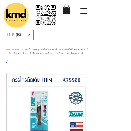
THB (฿)
KMD BEAUTY STORE ร้านขายอุปกรณ์เสริมสวย เตียงสระผม เก้าอี้เสริมสวย เก้าอี้
บาร์เบอร์ กระจกทำผม เก้าอี้ช่างทำผม รถเข็นอุปกรณ์ทำผม นำ้ยาดัดผมเกาหลี