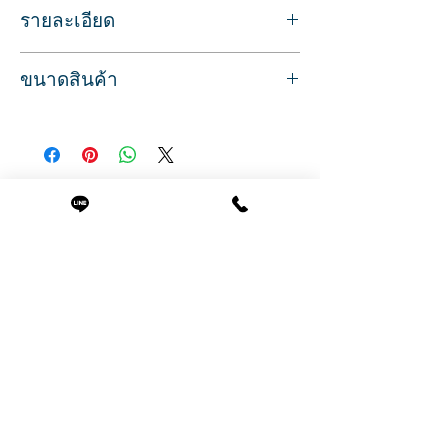
รายละเอียด
โรลม้วนผมแบบหนาม ยี่ห้อ DAISY
ขนาดสินค้า
สามารถใช้โรลม้วนผมเพื่อล็อค
สีฟ้า บรรจุ 4 อัน/1 แพค
ขนาดเส้นผ่าศูนย์กลาง 4 ซม. ยาว 6.3 ซม.
สินค้าพร้อมส่ง บริการจัดส่งทั่วประเทศ
สินค้าที่น่าสนใจ