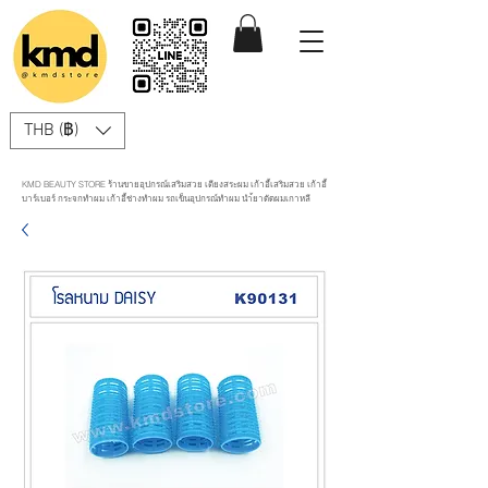
THB (฿)
KMD BEAUTY STORE ร้านขายอุปกรณ์เสริมสวย เตียงสระผม เก้าอี้เสริมสวย เก้าอี้
บาร์เบอร์ กระจกทำผม เก้าอี้ช่างทำผม รถเข็นอุปกรณ์ทำผม นำ้ยาดัดผมเกาหลี