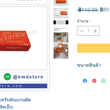
ราค
 ฿110.00 
฿89
ปกติ
จำนวน
*
ขนาดสินค้า
ขนาด
กว้าง 6.5 ซม.
ยาว 9 ซม.
ำหรับพันแกนดัด
ัดเย็น