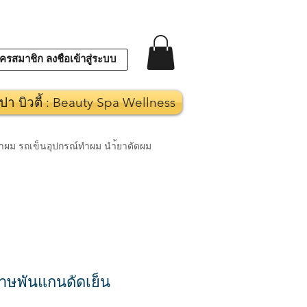
ครสมาชิก ลงชื่อเข้าสู่ระบบ
ปา บิวตี้ : Beauty Spa Wellness
งทำผม รถเข็นอุปกรณ์ทำผม นำ้ยาดัดผม
าษพันแกนดัดเย็น