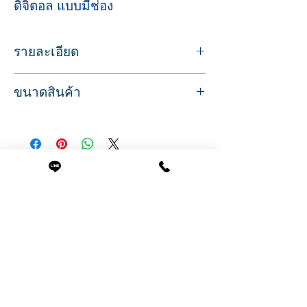
ดิจิตอล แบบมีช่อง
รายละเอียด
แผ่นกันความร้อนจากแกนดัด แบบมีช่อง
ขนาดสินค้า
ใช้กับการดัดสปาเพิร์ม ดัดผมแบบดิจิตอล
ช่วยป้องกันความร้อนโดนหนังศรีษะ
กว้าง 5 ซม.
แผ่นฟองน้ำสีเหลือง แบบมีรูตรงกลาง
ยาว 12 ซม.
ใช้ซ้ำได้หลายครั้ง ซักทำความสะอาดได้
ขนาดบรรจุ แพคละ 30 แผ่น
สินค้าที่น่าสนใจ