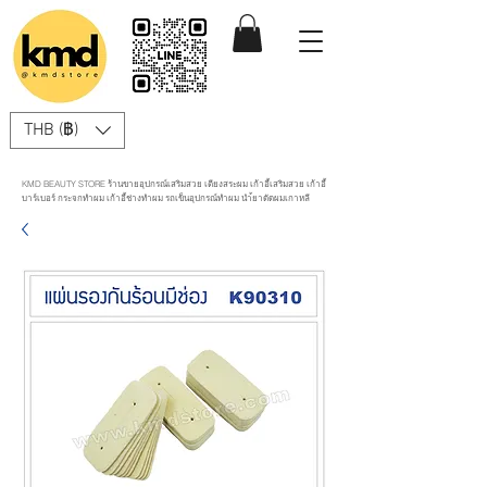
THB (฿)
KMD BEAUTY STORE ร้านขายอุปกรณ์เสริมสวย เตียงสระผม เก้าอี้เสริมสวย เก้าอี้
บาร์เบอร์ กระจกทำผม เก้าอี้ช่างทำผม รถเข็นอุปกรณ์ทำผม นำ้ยาดัดผมเกาหลี