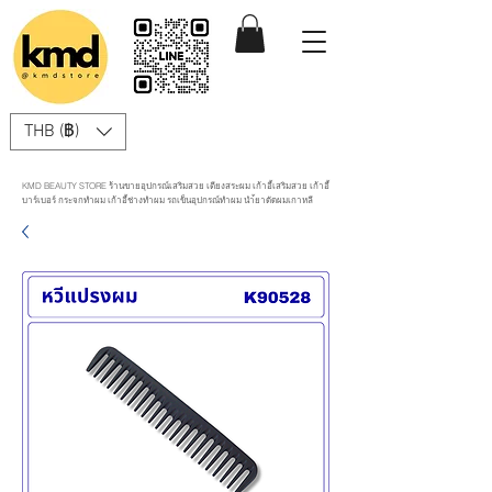
THB (฿)
KMD BEAUTY STORE ร้านขายอุปกรณ์เสริมสวย เตียงสระผม เก้าอี้เสริมสวย เก้าอี้
บาร์เบอร์ กระจกทำผม เก้าอี้ช่างทำผม รถเข็นอุปกรณ์ทำผม นำ้ยาดัดผมเกาหลี