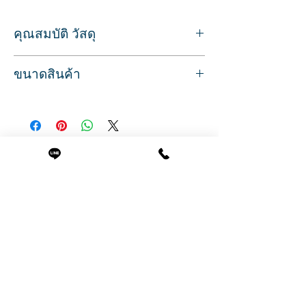
คุณสมบัติ วัสดุ
สำหรับหวีผม หรือจัดแต่งทรงผม ไม่ให้ผม
ขนาดสินค้า
พันกัน
ซี่แปรงทำจากไม้ปลายมน ยางรองนุ่มและ
ขนาด กว้าง 9 ซม. ยาว 24 ซม.
ยืดหยุ่นได้
สินค้าพร้อมส่ง บริการจัดส่งทั่วประเทศ
แต่ละซี่ของแปรงจะช่วยกระตุ้นและนวดหนัง
ศีรษะไปในตัว
ไม่ก่อให้เกิดอาการเจ็บหรือระคายเคืองต่อ
สินค้าที่น่าสนใจ
หนังศีรษะขณะหวี
ทำจากวัสดุไม้ น้ำหน้กเบา ด้ามจับกระชับมือ
สีธรรมชาติ