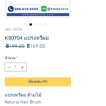
SKU: 90704
K90704 แปรงหวีผม
ราคา
ราคา
 ฿199.00 
฿149.00
ปกติ
ขาย
จำนวน
*
ลด
เพิ่มลงตะกร้า
แปรงหวีผม ด้ามไม้
Natural Hair Brush