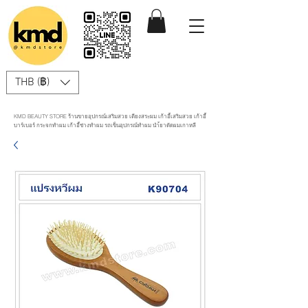
THB (฿)
KMD BEAUTY STORE ร้านขายอุปกรณ์เสริมสวย เตียงสระผม เก้าอี้เสริมสวย เก้าอี้
บาร์เบอร์ กระจกทำผม เก้าอี้ช่างทำผม รถเข็นอุปกรณ์ทำผม นำ้ยาดัดผมเกาหลี