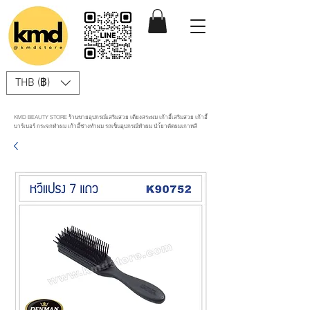
THB (฿)
KMD BEAUTY STORE ร้านขายอุปกรณ์เสริมสวย เตียงสระผม เก้าอี้เสริมสวย เก้าอี้
บาร์เบอร์ กระจกทำผม เก้าอี้ช่างทำผม รถเข็นอุปกรณ์ทำผม นำ้ยาดัดผมเกาหลี