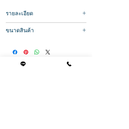
รายละเอียด
แปรงไดร์ผม ยี่ห้อ Denman รุ่น DM3
ขนาดสินค้า
สำหรับใช้ตักผม ขณะไดร์ผมหรือเป่าผม
จัดแต่งทรงผมสำหรับผมดัดได้อย่างดี
ขนาด
ช่วยให้เส้นผมสลวย ด้วยแนวแปรง 7 แถว
กว้าง 4.5 ซม.
สินค้าคุณภาพจากประเทศอังกฤษ
ยาว 20 ซม.
ขนาด กว้าง 4.5 ยาว 20 ซม.
สินค้าที่น่าสนใจ