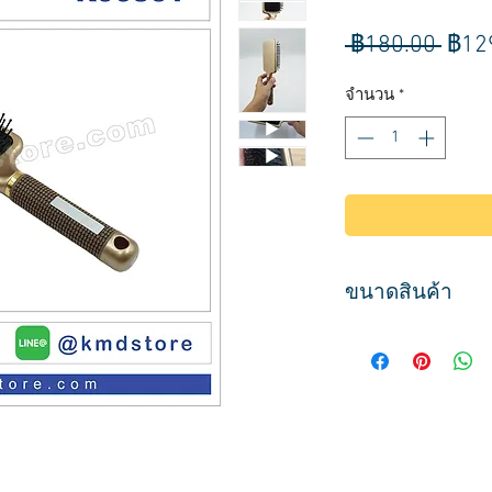
ราค
 ฿180.00 
฿12
ปกติ
จำนวน
*
ขนาดสินค้า
ขนาด
กว้าง 8.5 ซม.
ยาว 25.5 ซม