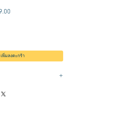
า
ราคา
9.00
ขาย
ลด
เพิ่มลงตะกร้า