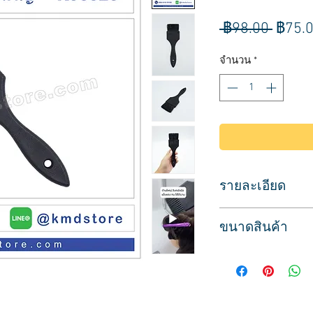
ราคา
 ฿98.00 
฿75.
ปกติ
จำนวน
*
รายละเอียด
ใช้สำหรับทำสีผม ย้
ขนาดสินค้า
แปรงป้ายครีมเปลี่ย
แปรงขนสีดำหนา แน่
กว้าง 5 ซม. ยาว 18.5
ด้ามพลาสติกแบบหนา 
คุณภาพดี ใช้งานได้น