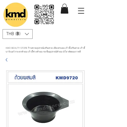
THB (฿)
KMD BEAUTY STORE ร้านขายอุปกรณ์เสริมสวย เตียงสระผม เก้าอี้เสริมสวย เก้าอี้
บาร์เบอร์ กระจกทำผม เก้าอี้ช่างทำผม รถเข็นอุปกรณ์ทำผม นำ้ยาดัดผมเกาหลี