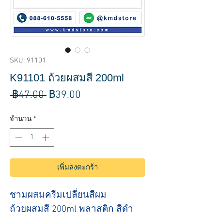
SKU: 91101
K91101 ถ้วยผสมสี 200ml
ราคา
ราคา
 ฿47.00 
฿39.00
ปกติ
ขาย
จำนวน
*
ลด
เพิ่มลงตะกร้า
ชามผสมครีมเปลี่ยนสีผม
ถ้วยผสมสี 200ml พลาสติก สีดำ