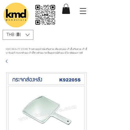
THB (฿)
KMD BEAUTY STORE ร้านขายอุปกรณ์เสริมสวย เตียงสระผม เก้าอี้เสริมสวย เก้าอี้
บาร์เบอร์ กระจกทำผม เก้าอี้ช่างทำผม รถเข็นอุปกรณ์ทำผม นำ้ยาดัดผมเกาหลี