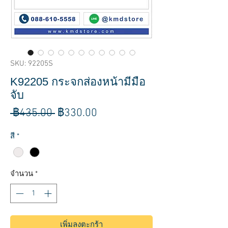
SKU: 92205S
K92205 กระจกส่องหน้ามีมือ
จับ
ราคา
ราคา
 ฿435.00 
฿330.00
ปกติ
ขาย
สี
*
ลด
จำนวน
*
เพิ่มลงตะกร้า