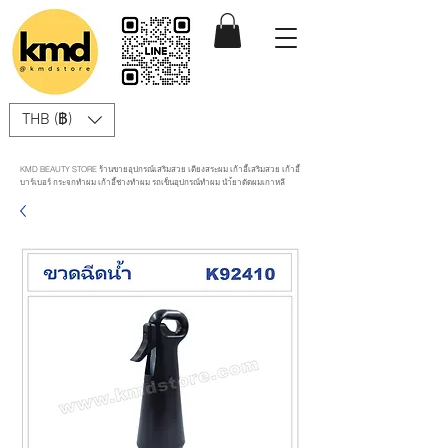
THB (฿)
KMD BEAUTY STORE ร้านขายอุปกรณ์เสริมสวย เตียงสระผม เก้าอี้เสริมสวย เก้าอี้
บาร์เบอร์ กระจกทำผม เก้าอี้ช่างทำผม รถเข็นอุปกรณ์ทำผม นำ้ยาดัดผมเกาหลี