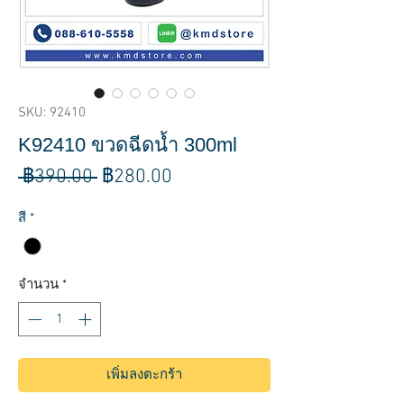
SKU: 92410
K92410 ขวดฉีดน้ำ 300ml
ราคา
ราคา
 ฿390.00 
฿280.00
ปกติ
ขาย
สี
*
ลด
จำนวน
*
เพิ่มลงตะกร้า