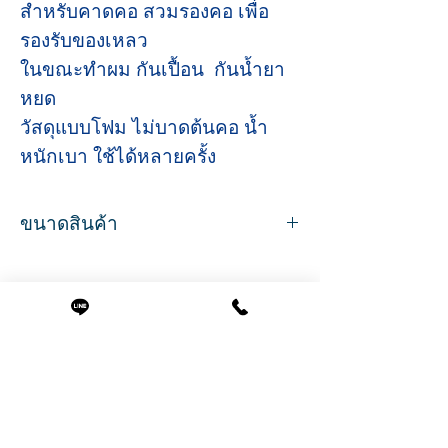
สำหรับคาดคอ สวมรองคอ เพื่อ
รองรับของเหลว
ในขณะทำผม กันเปื้อน กันน้ำยา
หยด
วัสดุแบบโฟม ไม่บาดต้นคอ น้ำ
หนักเบา ใช้ได้หลายครั้ง
ขนาดสินค้า
ขนาด
กว้าง 31 ซม.
ยาว 28 ซม.
สูง 7 ซ.ม.
สินค้าที่น่าสนใจ
น้ำหนัก 0.058 กรัม