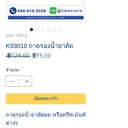
SKU: 93010
K93010 ถาดรองน้ำยาดัด
ราคา
ราคา
 ฿129.00 
฿95.00
ปกติ
ขาย
จำนวน
*
ลด
เพิ่มลงตะกร้า
ถาดรองน้ำยาดัดผม หรือทรีทเม้นท์
ต่างๆ