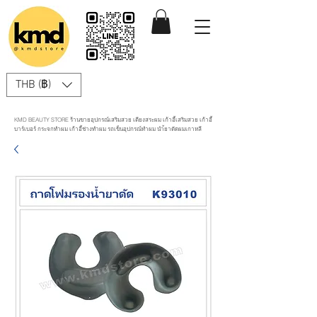
THB (฿)
KMD BEAUTY STORE ร้านขายอุปกรณ์เสริมสวย เตียงสระผม เก้าอี้เสริมสวย เก้าอี้
บาร์เบอร์ กระจกทำผม เก้าอี้ช่างทำผม รถเข็นอุปกรณ์ทำผม นำ้ยาดัดผมเกาหลี