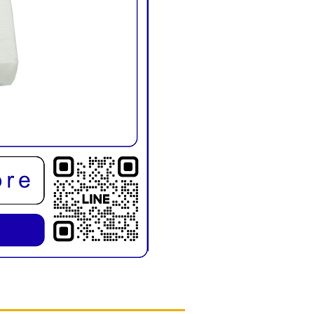
KMD1019E เก้าอี้สระผม พับขาได้