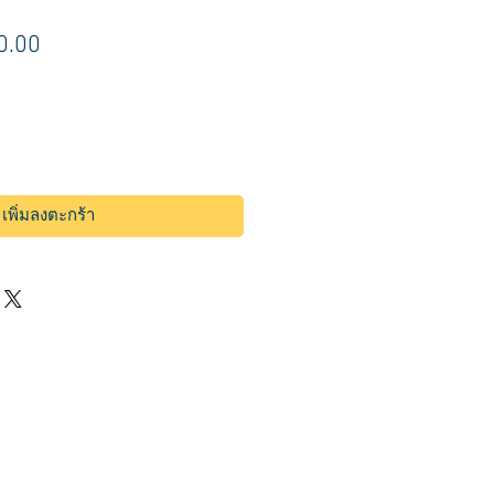
า
ราคา
0.00
ขาย
ลด
เพิ่มลงตะกร้า