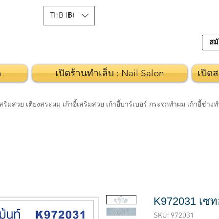
THB (฿)
สมั
n
เปิดร้านทำเล็บ : Nail Salon
เปิดส
วย เตียงสระผม เก้าอี้เสริมสวย เก้าอี้บาร์เบอร์ กระจกทำผม เก้าอี้ช่า
K972031 เซทอ
SKU: 972031