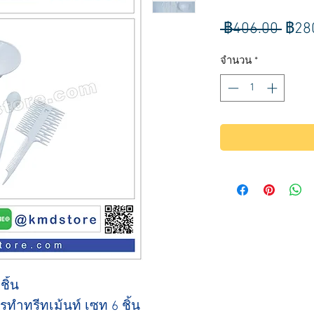
ราค
 ฿406.00 
฿28
ปกติ
จำนวน
*
ชิ้น
ทำทรีทเม้นท์ เซท 6 ชิ้น