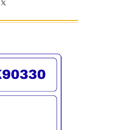
ผม
ที่หัวฉีด
ีเงิน