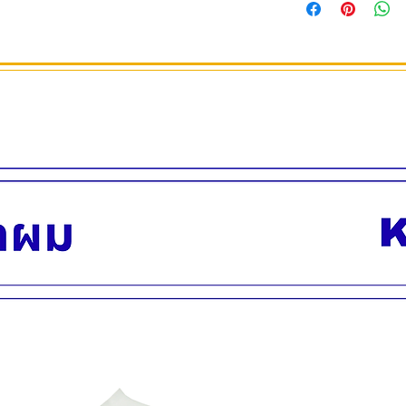
ตัดผม หรือก่อนไดร์
ปรับล๊อคได้ เพียงหมุน
วัสดุทำจากพลาสติก ส