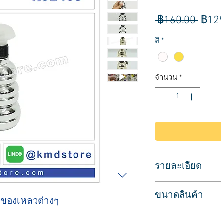
ราค
 ฿160.00 
฿12
ปกติ
สี
*
จำนวน
*
รายละเอียด
ขวดฉีดน้ำ ขวดฟ๊อกกี
ขนาดสินค้า
สำหรับร้านเสริมสวย
ส่ของเหลวต่างๆ
สำหรับใช้ฉีดน้ำลงบน
บรรจุของเหลวได้ 30
ให้เปียกหมาดๆ ก่อ