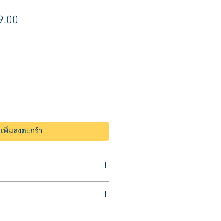
า
ราคา
9.00
ขาย
ลด
เพิ่มลงตะกร้า
้ ขวดสเปร์ยฉีดน้ำ
 ร้านตัดผม
ผมที่แห้ง
0 มล.
นการซอยผม