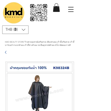
THB (฿)
KMD BEAUTY STORE ร้านขายอุปกรณ์เสริมสวย เตียงสระผม เก้าอี้เสริมสวย เก้าอี้
บาร์เบอร์ กระจกทำผม เก้าอี้ช่างทำผม รถเข็นอุปกรณ์ทำผม นำ้ยาดัดผมเกาหลี