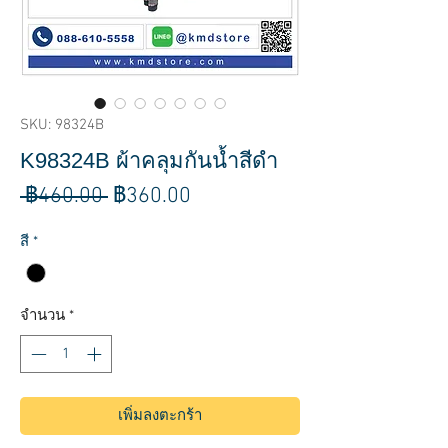
SKU: 98324B
K98324B ผ้าคลุมกันน้ำสีดำ
ราคา
ราคา
 ฿460.00 
฿360.00
ปกติ
ขาย
สี
*
ลด
จำนวน
*
เพิ่มลงตะกร้า