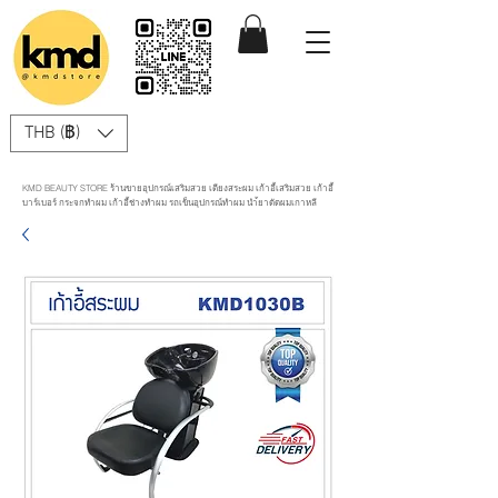
THB (฿)
KMD BEAUTY STORE ร้านขายอุปกรณ์เสริมสวย เตียงสระผม เก้าอี้เสริมสวย เก้าอี้
บาร์เบอร์ กระจกทำผม เก้าอี้ช่างทำผม รถเข็นอุปกรณ์ทำผม นำ้ยาดัดผมเกาหลี