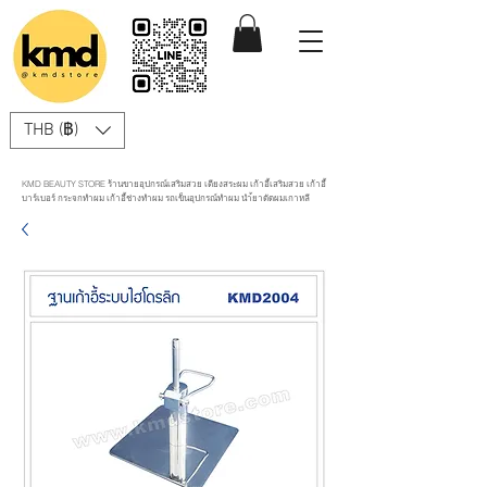
THB (฿)
KMD BEAUTY STORE ร้านขายอุปกรณ์เสริมสวย เตียงสระผม เก้าอี้เสริมสวย เก้าอี้
บาร์เบอร์ กระจกทำผม เก้าอี้ช่างทำผม รถเข็นอุปกรณ์ทำผม นำ้ยาดัดผมเกาหลี