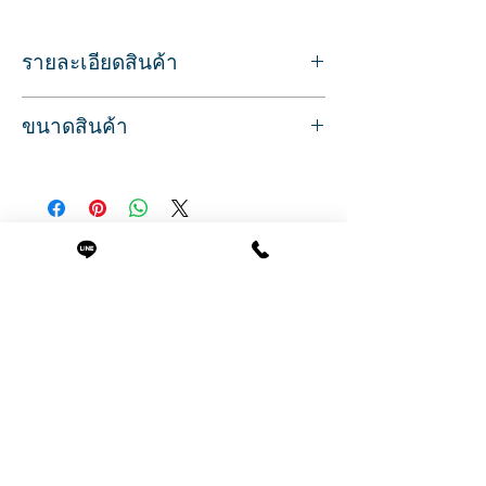
รายละเอียดสินค้า
Sku/Article: 2110
ขนาดสินค้า
เบาะหนังเทียมสีดำ
วัสดุ: เหล็ก/ ไม้ / ฐานเหล็ก
ขนาดสินค้า
ระบบไฮดรอลิก ปรับระดับสูง-ต่ำได้
ที่นั่งกว้าง 54 ซม.
มีที่วางเท้า แบบล้อเลื่อนได้
( รวมที่วางแขน 69 ซม. )
ปรับหมอนพิงศรีษะได้
ความสูงจากพื้นถึงขอบเบาะ 55 ซม.
ปรับเอนโดยคันโยกด้านข้าง
สินค้าที่น่าสนใจ
(ความสูงจากพื้น ถึงพนักพิง 93 ซม. )
ที่พักแขนลายไม้
ปรับไฮดรอลิกสูงสุด ความสูงจากพื้นถึงขอบ
ฐานเก้าอี้แบบกลม แข็งแรง
เบาะ 64 ซม.
รับประกันระบบไฮดรอลิก 6 เดือน
( ปรับไฮดรอลิกสูงสุด ความสูงจากพื้นถึงพนัก
มีอะไหล่อุปกรณ์เสริมจำหน่าย ตลอดอายุ
พิง 107 ซม. )
การใช้งาน
ปรับเอนนอนได้ถึง 150 องศา
เส้นผ่านศูนย์กลางฐานเก้าอี้ 59 ซม.
ลึก 99 (131 ขณะปรับเอน) ซม