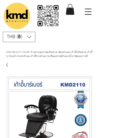
THB (฿)
KMD BEAUTY STORE ร้านขายอุปกรณ์เสริมสวย เตียงสระผม เก้าอี้เสริมสวย เก้าอี้
บาร์เบอร์ กระจกทำผม เก้าอี้ช่างทำผม รถเข็นอุปกรณ์ทำผม นำ้ยาดัดผมเกาหลี