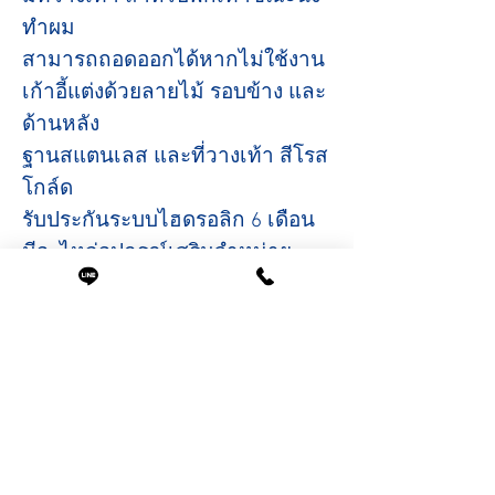
ทำผม
สามารถถอดออกได้หากไม่ใช้งาน
เก้าอี้แต่งด้วยลายไม้ รอบข้าง และ
ด้านหลัง
ฐานสแตนเลส และที่วางเท้า สีโรส
โกล์ด
รับประกันระบบไฮดรอลิก 6 เดือน
มีอะไหล่อุปกรณ์เสริมจำหน่าย
ตลอดอายุการใช้งาน
ขนาดสินค้า
ที่นั่งกว้าง 50 ซม.
( รวมที่วางแขน 75 ซม. )
ความสูงจากพื้นถึงขอบเบาะ 45 ซม.
( ถึงพนักพิง 84ซม. )