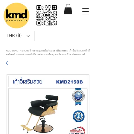
THB (฿)
KMD BEAUTY STORE ร้านขายอุปกรณ์เสริมสวย เตียงสระผม เก้าอี้เสริมสวย เก้าอี้
บาร์เบอร์ กระจกทำผม เก้าอี้ช่างทำผม รถเข็นอุปกรณ์ทำผม นำ้ยาดัดผมเกาหลี