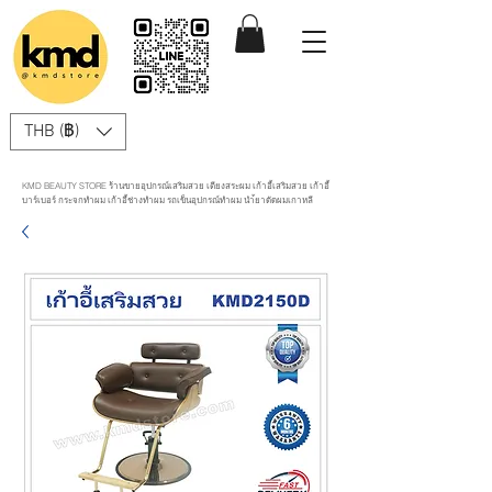
THB (฿)
KMD BEAUTY STORE ร้านขายอุปกรณ์เสริมสวย เตียงสระผม เก้าอี้เสริมสวย เก้าอี้
บาร์เบอร์ กระจกทำผม เก้าอี้ช่างทำผม รถเข็นอุปกรณ์ทำผม นำ้ยาดัดผมเกาหลี