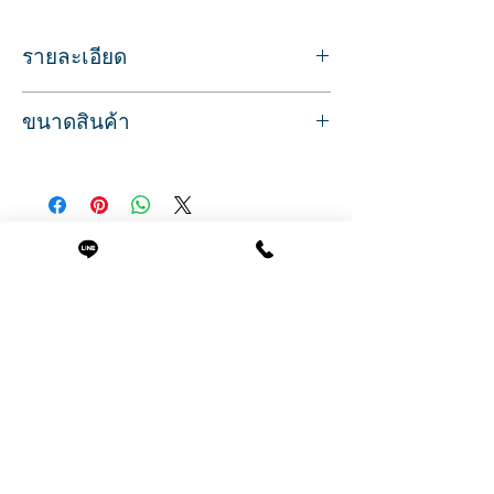
รายละเอียด
Sku/Article: 2150D
ขนาดสินค้า
เบาะหนังเทียม
วัสดุ: ไม้เอ็มดีเอฟ/ สแตนเลส/ ฐานเหล็ก
ที่นั่งกว้าง 50 ซม.
ระบบไฮดรอลิก ปรับระดับสูง-ต่ำได้
( รวมที่วางแขน 75 ซม. )
มีที่วางเท้า สำหรับพักเท้าขณะนั่งทำผม
ความสูงจากพื้นถึงขอบเบาะ 45 ซม.
สามารถถอดออกได้หากไม่ใช้งาน
( ถึงพนักพิง 84ซม. )
เก้าอี้แต่งด้วยลายไม้ รอบข้าง และด้านหลัง
สินค้าที่น่าสนใจ
ปรับไฮดรอลิกสูงสุด ความสูงจากพื้นถึงขอบ
ฐานสแตนเลส และที่วางเท้า สีโรสโกล์ด
เบาะ 53 ซม.
รับประกันระบบไฮดรอลิก 6 เดือน
( ถึงพนักพิง 93 ซม. )
มีอะไหล่อุปกรณ์เสริมจำหน่าย ตลอดอายุ
ลึก 65 (84 รวมที่วางเท้า) ซม.
การใช้งาน
เส้นผ่านศูนย์กลางฐานเก้าอี้ 59 ซม.
น้ำหนัก 36.5 กก.