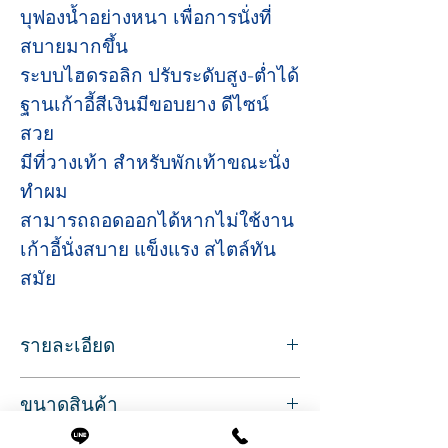
บุฟองน้ำอย่างหนา เพื่อการนั่งที่
สบายมากขึ้น
ระบบไฮดรอลิก ปรับระดับสูง-ต่ำได้
ฐานเก้าอี้สีเงินมีขอบยาง ดีไซน์
สวย
มีที่วางเท้า สำหรับพักเท้าขณะนั่ง
ทำผม
สามารถถอดออกได้หากไม่ใช้งาน
เก้าอี้นั่งสบาย แข็งแรง สไตล์ทัน
สมัย
รายละเอียด
Sku/Article: 2155R
ขนาดสินค้า
เบาะหนังสีดำ บุฟองน้ำหนา
วัสดุ: เหล็ก/ ฐานสแตนเลส
ที่นั่งกว้าง 48 ซม.