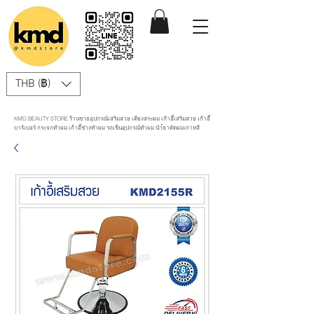
THB (฿)
KMD BEAUTY STORE ร้านขายอุปกรณ์เสริมสวย เตียงสระผม เก้าอี้เสริมสวย เก้าอี้
บาร์เบอร์ กระจกทำผม เก้าอี้ช่างทำผม รถเข็นอุปกรณ์ทำผม นำ้ยาดัดผมเกาหลี